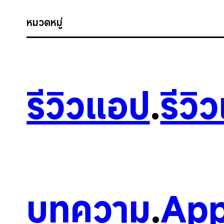
หมวดหมู่
รีวิวแอป
.
รีวิ
บทความ
.
App