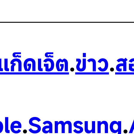
วแก็ดเจ็ต
.
ข่าว
.
ส
le
.
Samsung
.