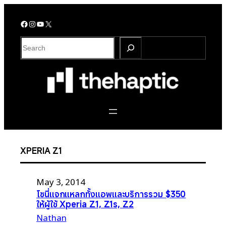
Skip
to
Facebook
Instagram
YouTube
X
content
S
e
a
r
c
h
XPERIA Z1
May 3, 2014
โซนี่แจกแหลกทั้งแอพและบริการรวม $350
ให้ผู้ใช้ Xperia Z1, Z1s, Z2
Nathan