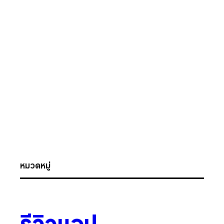
หมวดหมู่
รีวิวแอป
.