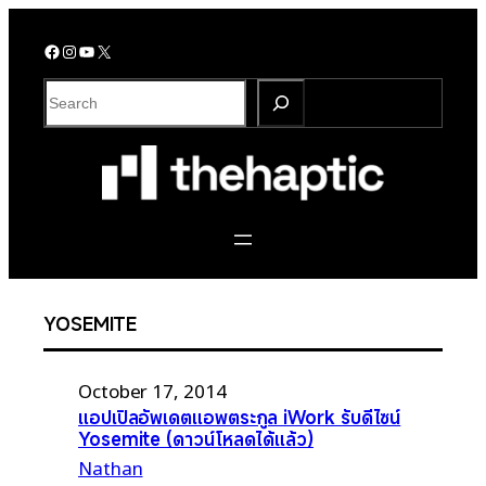
Skip
to
Facebook
Instagram
YouTube
X
content
S
e
a
r
c
h
YOSEMITE
October 17, 2014
แอปเปิลอัพเดตแอพตระกูล iWork รับดีไซน์
Yosemite (ดาวน์โหลดได้แล้ว)
Nathan