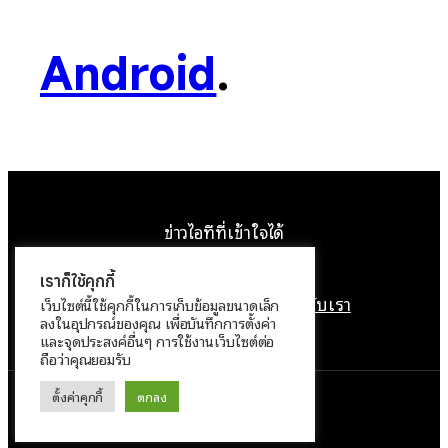
Android
.
ข่าวไอทีที่เข้าใจได้
Facebook
Instagram
YouTube
X
เราก็ใช้คุกกี้
หน้าแรก
ติดต่อเรา
ลิขสิทธิ์
เกี่ยวกับเรา
เว็บไซต์นี้ใช้คุกกี้ในการเก็บข้อมูลขนาดเล็ก
ลงในอุปกรณ์ของคุณ เพื่อบันทึกการตั้งค่า
นโยบายข้อมูลส่วนบุคคล
และจุดประสงค์อื่นๆ การใช้งานเว็บไซต์ต่อ
ถือว่าคุณยอมรับ
ตั้งค่าคุกกี้
ตกลง
ทำงานด้วย
WordPress