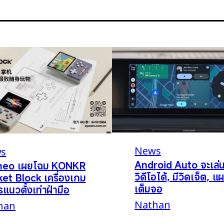
News
s
Android Auto จะเล่
neo เผยโฉม KONKR
วิดีโอได้, มีวิดเจ็ต, แผ
et Block เครื่องเกม
เต็มจอ
รแนวตั้งเท่าฝ่ามือ
Nathan
han