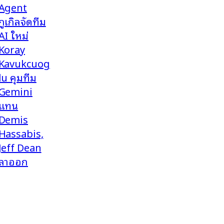
Agent
กูเกิลจัดทีม
AI ใหม่
Koray
Kavukcuog
lu คุมทีม
Gemini
แทน
Demis
Hassabis,
Jeff Dean
ลาออก