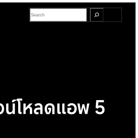
S
e
a
r
c
h
วน์โหลดแอพ 5