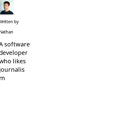
Written by
Nathan
A software
developer
who likes
journalis
m