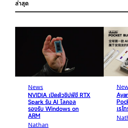
ล่าสุด
New
News
Aya
NVIDIA เปิดตัวชิปพีซี RTX
Pock
Spark รัน AI โลคอล
เรโท
รองรับ Windows on
ARM
Nat
Nathan