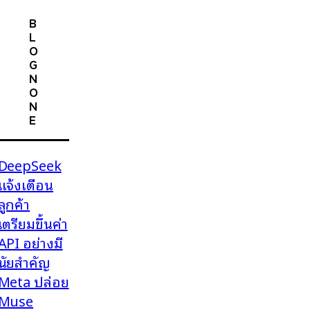
B
L
O
G
N
O
N
E
DeepSeek
แจ้งเตือน
ลูกค้า
เตรียมขึ้นค่า
API อย่างมี
นัยสำคัญ
Meta ปล่อย
Muse