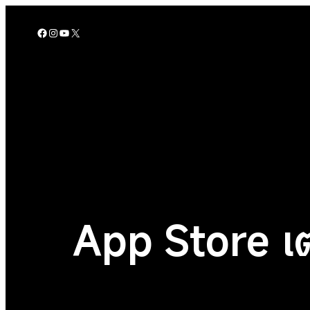
Skip
to
Facebook
Instagram
YouTube
X
content
App Store เ