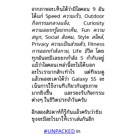
จากภาพจะเห็นได้ว่ามีไอคอน 9 อัน
ได้แก่ Speed
ความเร็ว
, Outdoor
กิจกรรมกลางแจ้ง
, Curiosity
ความอยากรู้อยากเห็น
, Fun
ความ
สนุก
, Social
สังคม
, Style
สไตล์
,
Privacy
ความเป็นส่วนตัว
, Fitness
การออกกำลังกาย
, Life
ชีวิต
โดย
ทุกอันจะมีเลขยกกำลัง 5 กำกับอยู่
แม้ว่าไอคอนเหล่านี้จะไม่ได้บอก
อะไรเรามากสักเท่าไร แต่ที่ผมดู
แล้วพอจะเดาได้ว่า Galaxy S5 จะ
เน้นการใช้งานที่เกี่ยวกับสุขภาพ
มากยิ่งขึ้น และรองรับกิจกรรม
ต่างๆ ในชีวิตประจำวันครับ
อีกสองสัปดาห์ก็รู้กันแล้วครับว่าซัม
ซุงจะมีอะไรมาให้เราเล่นกันอีก
#UNPACKED
in