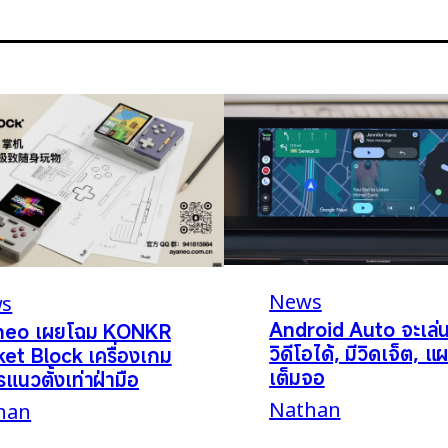
News
s
Android Auto จะเล่
neo เผยโฉม KONKR
วิดีโอได้, มีวิดเจ็ต, แผ
et Block เครื่องเกม
เต็มจอ
รแนวตั้งเท่าฝ่ามือ
Nathan
han