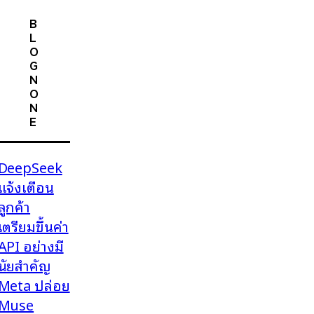
B
L
O
G
N
O
N
E
DeepSeek
แจ้งเตือน
ลูกค้า
เตรียมขึ้นค่า
API อย่างมี
นัยสำคัญ
Meta ปล่อย
Muse