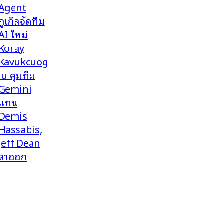
Agent
กูเกิลจัดทีม
AI ใหม่
Koray
Kavukcuog
lu คุมทีม
Gemini
แทน
Demis
Hassabis,
Jeff Dean
ลาออก