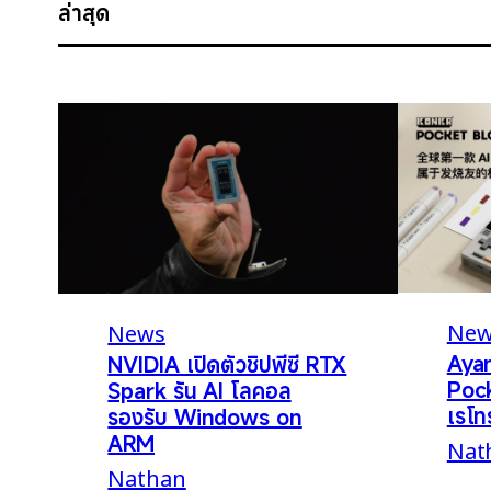
ล่าสุด
New
News
Aya
NVIDIA เปิดตัวชิปพีซี RTX
Pock
Spark รัน AI โลคอล
เรโท
รองรับ Windows on
ARM
Nat
Nathan