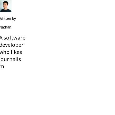
Written by
Nathan
A software
developer
who likes
journalis
m