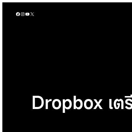
Skip
to
Facebook
Instagram
YouTube
X
content
Dropbox เตรี