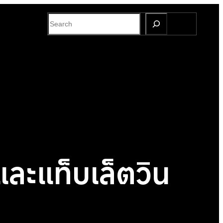
S
e
a
r
c
h
ละแท็บเล็ตวิน