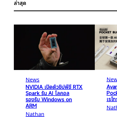
ล่าสุด
New
News
Aya
NVIDIA เปิดตัวชิปพีซี RTX
Pock
Spark รัน AI โลคอล
เรโท
รองรับ Windows on
ARM
Nat
Nathan