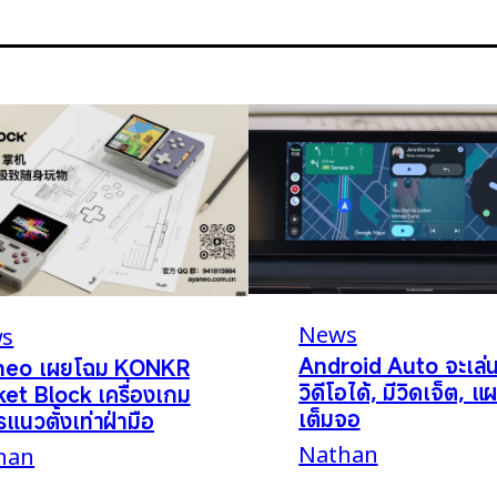
News
s
Android Auto จะเล่
neo เผยโฉม KONKR
วิดีโอได้, มีวิดเจ็ต, แผ
et Block เครื่องเกม
เต็มจอ
รแนวตั้งเท่าฝ่ามือ
Nathan
han