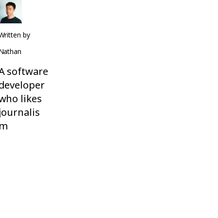
Written by
Nathan
A software
developer
who likes
journalis
m