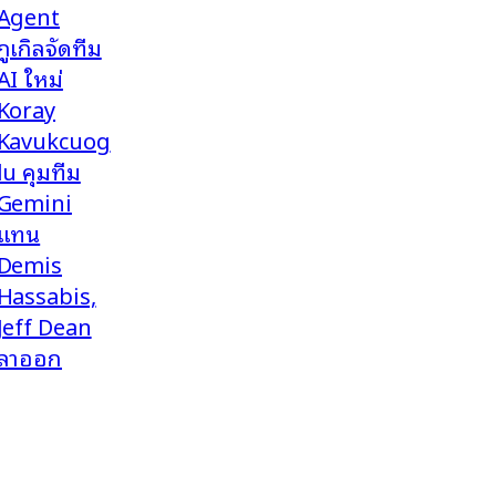
Agent
กูเกิลจัดทีม
AI ใหม่
Koray
Kavukcuog
lu คุมทีม
Gemini
แทน
Demis
Hassabis,
Jeff Dean
ลาออก