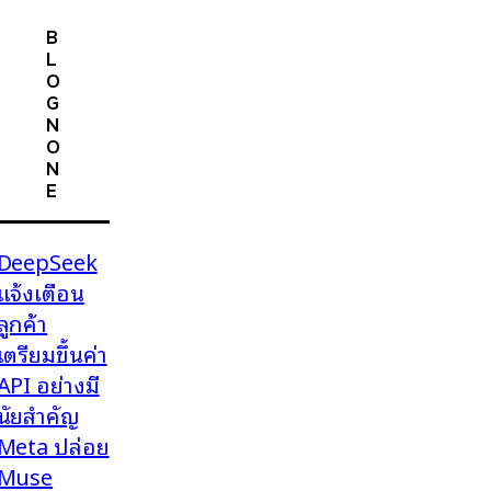
B
L
O
G
N
O
N
E
DeepSeek
แจ้งเตือน
ลูกค้า
เตรียมขึ้นค่า
API อย่างมี
นัยสำคัญ
Meta ปล่อย
Muse