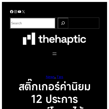
Skip
to
Facebook
Instagram
YouTube
X
content
S
e
a
r
c
h
News
, 
Tips
สติ๊กเกอร์ค่านิยม
12 ประการ