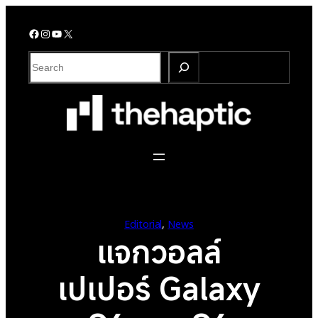
Skip
to
Facebook
Instagram
YouTube
X
content
S
e
a
r
c
h
Editorial
, 
News
แจกวอลล์
เปเปอร์ Galaxy