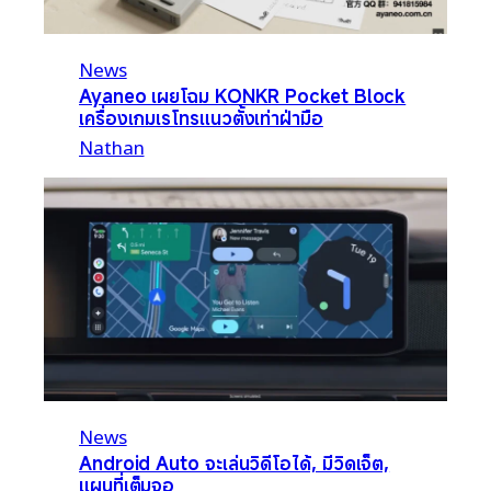
News
Ayaneo เผยโฉม KONKR Pocket Block
เครื่องเกมเรโทรแนวตั้งเท่าฝ่ามือ
Nathan
News
Android Auto จะเล่นวิดีโอได้, มีวิดเจ็ต,
แผนที่เต็มจอ