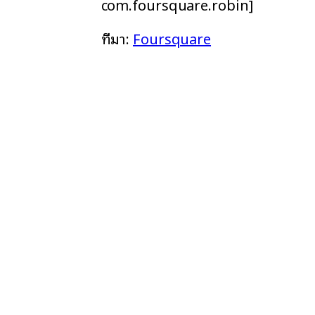
com.foursquare.robin]
ที่มา:
Foursquare