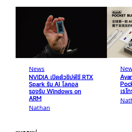
New
News
Aya
NVIDIA เปิดตัวชิปพีซี RTX
Pock
Spark รัน AI โลคอล
เรโท
รองรับ Windows on
ARM
Nat
Nathan