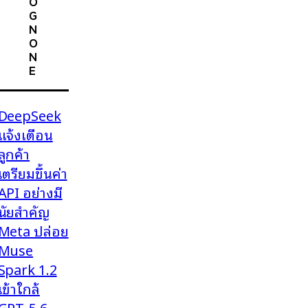
O
G
N
O
N
E
DeepSeek
แจ้งเตือน
ลูกค้า
เตรียมขึ้นค่า
API อย่างมี
นัยสำคัญ
Meta ปล่อย
Muse
Spark 1.2
เข้าใกล้
GPT-5.6