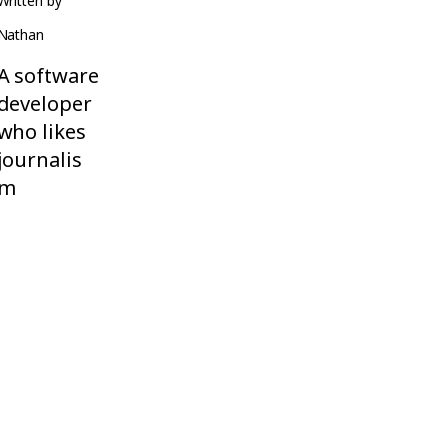
Written by
Nathan
A software
developer
who likes
journalis
m