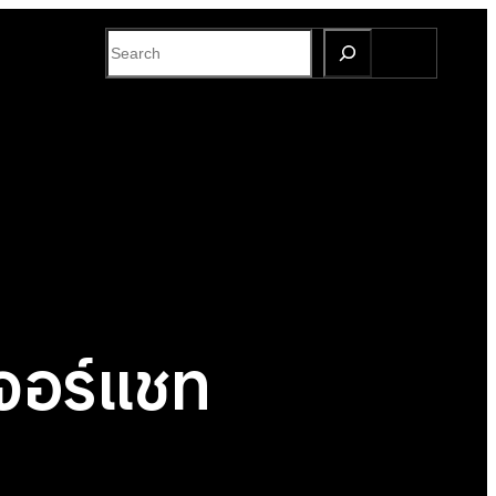
S
e
a
r
c
h
เจอร์แชท