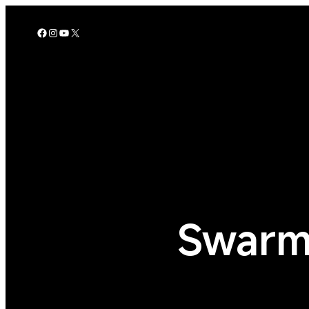
Skip
to
Facebook
Instagram
YouTube
X
content
Swarm อ