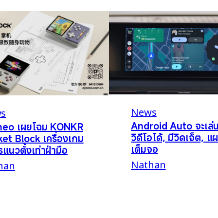
News
s
Android Auto จะเล่
neo เผยโฉม KONKR
วิดีโอได้, มีวิดเจ็ต, แผ
et Block เครื่องเกม
เต็มจอ
รแนวตั้งเท่าฝ่ามือ
Nathan
han