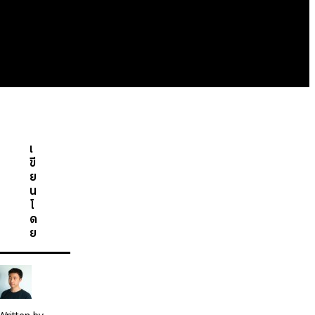
เ
ขี
ย
น
โ
ด
ย