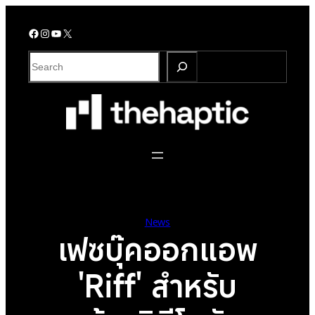
Skip
to
Facebook
Instagram
YouTube
X
content
S
e
a
r
c
h
News
เฟซบุ๊คออกแอพ
'Riff' สำหรับ