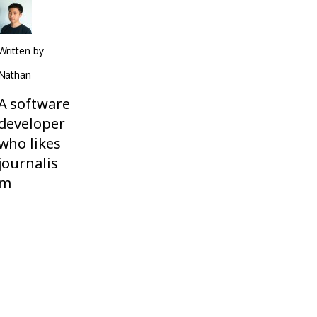
Written by
Nathan
A software
developer
who likes
journalis
m