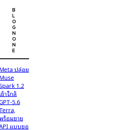
B
L
O
G
N
O
N
E
Meta ปล่อย
Muse
Spark 1.2
เข้าใกล้
GPT-5.6
Terra,
พร้อมขาย
API แบบขอ