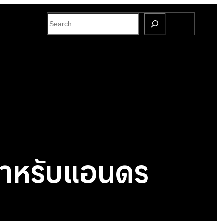
S
e
a
r
c
h
สำหรับแอนดร