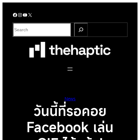
Skip
to
Facebook
Instagram
YouTube
X
content
S
e
a
r
c
h
News
วันนี้ที่รอคอย
Facebook เล่น