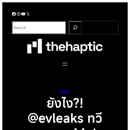
Skip
to
Facebook
Instagram
YouTube
X
content
S
e
a
r
c
h
News
ยังไง?!
@evleaks ทวี