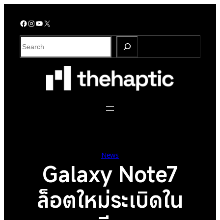
Skip
to
Facebook
Instagram
YouTube
X
content
S
e
a
r
c
h
News
Galaxy Note7
ล็อตใหม่ระเบิดใน