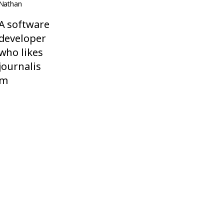
Nathan
A software
developer
who likes
journalis
m