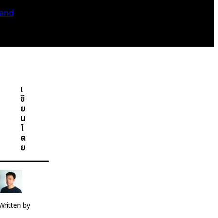
land
เ
ขี
ย
น
โ
ด
ย
Written by