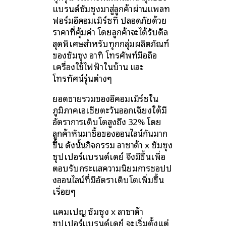
แบรนด์ซัมซุงมาสู่ลูกค้าผ่านแพลท
ฟอร์มอีคอมเมิร์ซที่ ปลอดภัยด้วย
ราคาที่คุ้มค่า โดยลูกค้าจะได้รับดีล
สุดพิเศษสำหรับทุกกลุ่มผลิตภัณฑ์
ของซัมซุง อาทิ โทรศัพท์มือถือ
เครื่องใช้ไฟฟ้าในบ้าน และ
โทรทัศน์รุ่นต่างๆ
ยอดขายรวมของอีคอมเมิร์ซใน
ภูมิภาคเอเชียตะวันออกเฉียงใต้มี
อัตราการเติบโตสูงถึง 32% โดย
ลูกค้าหันมาซื้อของออนไลน์กันมาก
ขึ้น ดังนั้นกิจกรรม ลาซาด้า x ซัมซุง
ซุปเปอร์แบรนด์เดย์ จึงมีขึ้นเพื่อ
ตอบรับกระแสความนิยมการชอปปิ
งออนไลน์ที่มีอัตราเติบโตเพิ่มขึ้น
เรื่อยๆ
แคมเปญ ซัมซุง x ลาซาด้า
ซุปเปอร์แบรนด์เดย์ จะเริ่มตั้งแต่