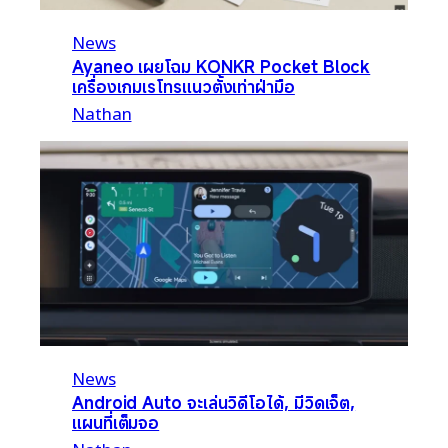
News
Ayaneo เผยโฉม KONKR Pocket Block
เครื่องเกมเรโทรแนวตั้งเท่าฝ่ามือ
Nathan
News
Android Auto จะเล่นวิดีโอได้, มีวิดเจ็ต,
แผนที่เต็มจอ