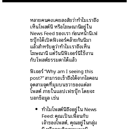
หลายคนคงเคยสงสัยว่าทำไมเราถึง
เห็นโพสต์นี้ หรือโฆษณานี้อยู่ใน
News Feed ของเรา ก่อนหน้านี้เฟ
ซบุ๊กได้เปิดฟีเจอร์คล้ายกันนี้มา
แล้วสำหรับดูว่าทำไมเราถึงเห็น
โฆษณานี้ แต่วันนี้ฟีเจอร์นี้ใช้งาน
กับโพสต์ธรรมดาได้แล้ว
ฟีเจอร์ “Why am I seeing this
post?” สามารถเข้าถึงได้จากไอคอน
จุดสามจุดที่มุมบนขวาของแต่ละ
โพสต์ ภายในแอปเฟซบุ๊ก โดยจะ
บอกข้อมูล เช่น
ทำไมโพสต์นี้ถึงอยู่ใน News
Feed: คุณเป็นเพื่อนกับ
เจ้าของโพสต์, คุณอยู่ในกลุ่ม
นี้ หรือคุณติดตามเพจนี้