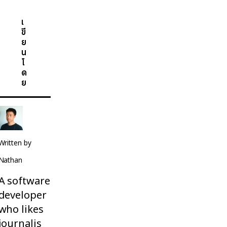
เ
ขี
ย
น
โ
ด
ย
Written by
Nathan
A software
developer
who likes
journalis