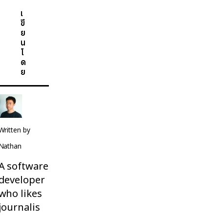
เ
ขี
ย
น
โ
ด
ย
Written by
Nathan
A software
developer
who likes
journalis