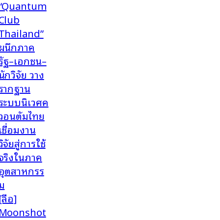
“Quantum
Club
Thailand”
ผนึกภาค
รัฐ–เอกชน–
นักวิจัย วาง
รากฐาน
ระบบนิเวศค
วอนตัมไทย
เชื่อมงาน
วิจัยสู่การใช้
จริงในภาค
อุตสาหกรร
ม
[ลือ]
Moonshot