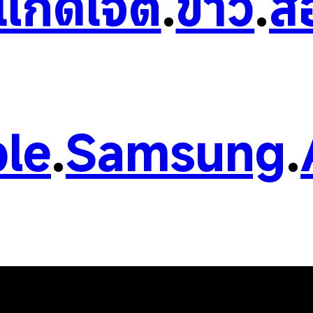
วแก็ดเจ็ต
.
ข่าว
.
ส
le
.
Samsung
.