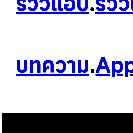
รีวิวแอป
.
รีวิ
บทความ
.
App