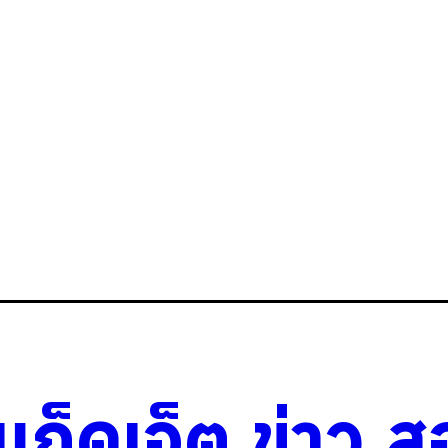
วแก็ดเจ็ต
.
ข่าว
.
ส