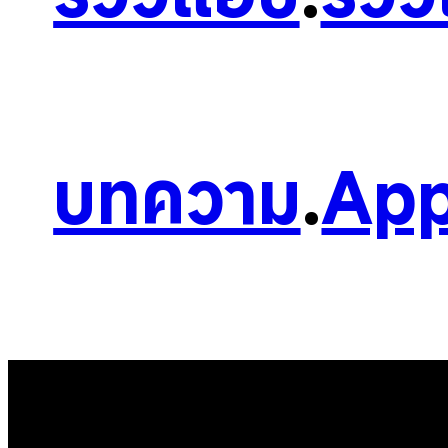
บทความ
.
App