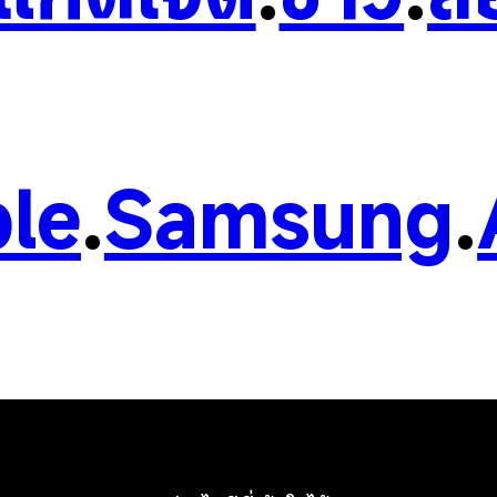
le
.
Samsung
.