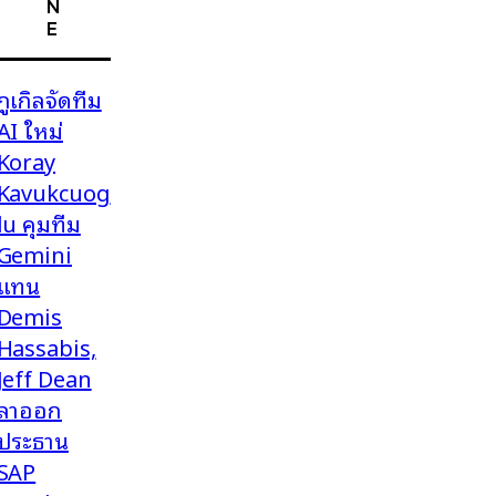
N
E
กูเกิลจัดทีม
AI ใหม่
Koray
Kavukcuog
lu คุมทีม
Gemini
แทน
Demis
Hassabis,
Jeff Dean
ลาออก
ประธาน
SAP