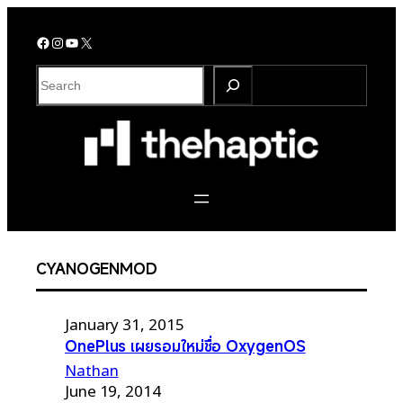
Skip
to
Facebook
Instagram
YouTube
X
content
S
e
a
r
c
h
CYANOGENMOD
January 31, 2015
OnePlus เผยรอมใหม่ชื่อ OxygenOS
Nathan
June 19, 2014