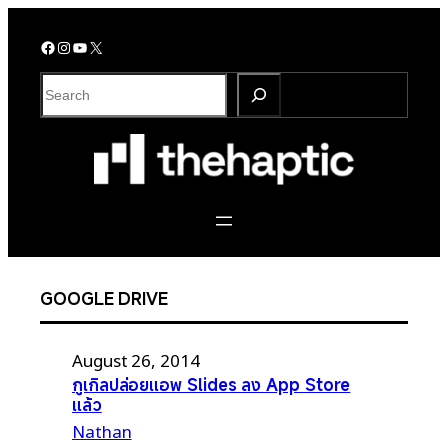
Skip
to
Facebook
Instagram
YouTube
X
content
S
e
a
r
c
h
GOOGLE DRIVE
August 26, 2014
กูเกิลปล่อยแอพ Slides ลง App Store
แล้ว
Nathan