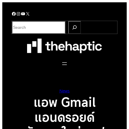
Skip
to
Facebook
Instagram
YouTube
X
content
S
e
a
r
c
h
News
แอพ Gmail
แอนดรอยด์