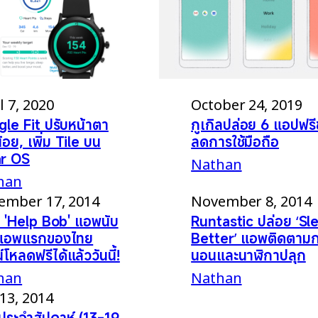
l 7, 2020
October 24, 2019
le Fit ปรับหน้าตา
กูเกิลปล่อย 6 แอปฟรี
้อย, เพิ่ม Tile บน
ลดการใช้มือถือ
r OS
Nathan
han
ember 17, 2014
November 8, 2014
 'Help Bob' แอพนับ
Runtastic ปล่อย ‘Sl
วแอพแรกของไทย
Better’ แอพติดตาม
โหลดฟรีได้แล้ววันนี้!
นอนและนาฬิกาปลุก
han
Nathan
 13, 2014
ระจำสัปดาห์ (13-19