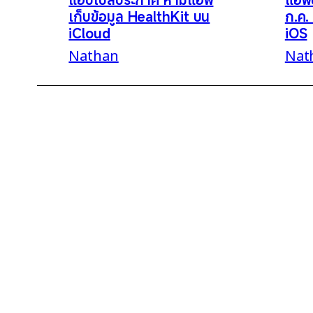
เก็บข้อมูล HealthKit บน
ก.ค.
iCloud
iOS
Nathan
Nat