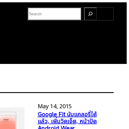
S
e
a
r
c
h
May 14, 2015
Google Fit นับแคลอรี่ได้
แล้ว, เพิ่มวิดเจ็ต, หน้าปัด
Android Wear