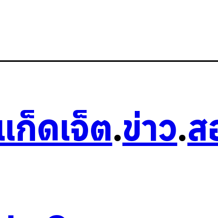
วแก็ดเจ็ต
.
ข่าว
.
ส