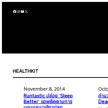
Skip
to
Facebook
Instagram
YouTube
X
content
HEALTHKIT
November 8, 2014
Octo
Runtastic ปล่อย ‘Sleep
คำน
Better’ แอพติดตามการ
Dead
นอนและนาฬิกาปลุก