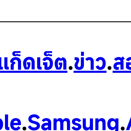
วแก็ดเจ็ต
.
ข่าว
.
ส
le
.
Samsung
.