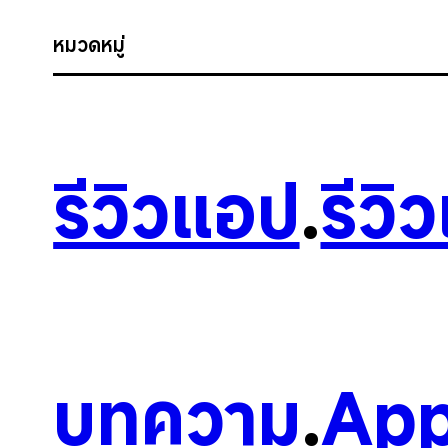
หมวดหมู่
รีวิวแอป
.
รีวิ
บทความ
.
App