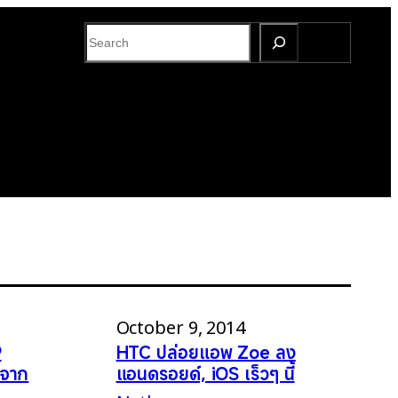
S
e
a
r
c
h
October 9, 2014
9
HTC ปล่อยแอพ Zoe ลง
พจาก
แอนดรอยด์, iOS เร็วๆ นี้