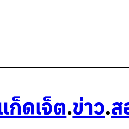
วแก็ดเจ็ต
.
ข่าว
.
ส