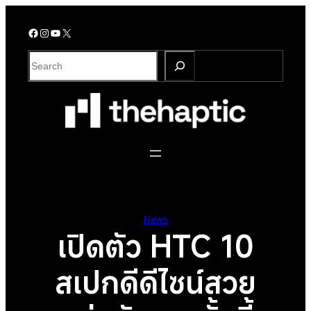
Skip
to
Facebook
Instagram
YouTube
X
content
S
e
a
r
c
h
News
เปิดตัว HTC 10
สเปกดีดีไซน์สวย