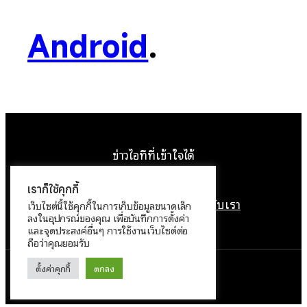
Android
.
ข่าวไอทีที่เข้าใจได้
Facebook
Instagram
YouTube
X
เราก็ใช้คุกกี้
หน้าแรก
ติดต่อเรา
ลิขสิทธิ์
เกี่ยวกับเรา
เว็บไซต์นี้ใช้คุกกี้ในการเก็บข้อมูลขนาดเล็ก
ลงในอุปกรณ์ของคุณ เพื่อบันทึกการตั้งค่า
นโยบายข้อมูลส่วนบุคคล
และจุดประสงค์อื่นๆ การใช้งานเว็บไซต์ต่อ
ถือว่าคุณยอมรับ
ตั้งค่าคุกกี้
ตกลง
ทำงานด้วย
WordPress