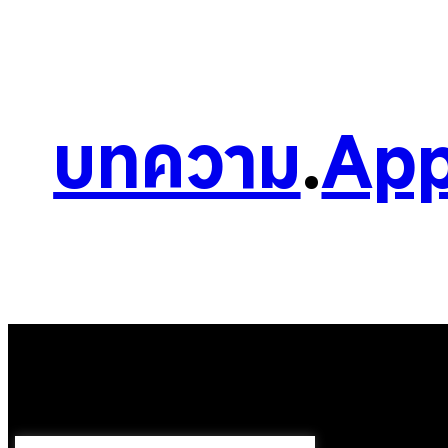
บทความ
.
App