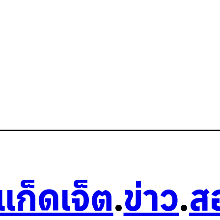
วแก็ดเจ็ต
.
ข่าว
.
ส