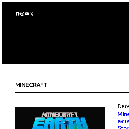
Skip
to
Facebook
Instagram
YouTube
X
content
MINECRAFT
Dec
Mine
ลดเห
Sto