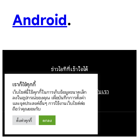
Android
.
ข่าวไอทีที่เข้าใจได้
Facebook
Instagram
YouTube
X
เราก็ใช้คุกกี้
หน้าแรก
ติดต่อเรา
ลิขสิทธิ์
เกี่ยวกับเรา
เว็บไซต์นี้ใช้คุกกี้ในการเก็บข้อมูลขนาดเล็ก
ลงในอุปกรณ์ของคุณ เพื่อบันทึกการตั้งค่า
นโยบายข้อมูลส่วนบุคคล
และจุดประสงค์อื่นๆ การใช้งานเว็บไซต์ต่อ
ถือว่าคุณยอมรับ
ตั้งค่าคุกกี้
ตกลง
ทำงานด้วย
WordPress