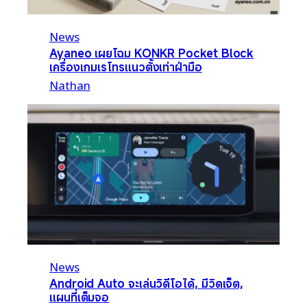
News
Ayaneo เผยโฉม KONKR Pocket Block
เครื่องเกมเรโทรแนวตั้งเท่าฝ่ามือ
Nathan
News
Android Auto จะเล่นวิดีโอได้, มีวิดเจ็ต,
แผนที่เต็มจอ