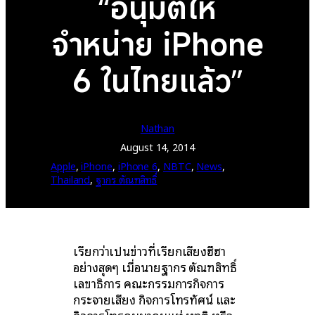
“อนุมัติให้
จำหน่าย iPhone
6 ในไทยแล้ว”
Nathan
August 14, 2014
Apple
, 
iPhone
, 
iPhone 6
, 
NBTC
, 
News
, 
Thailand
, 
ฐากร ตัณฑสิทธิ์
เรียกว่าเป็นข่าวที่เรียกเสียงฮืฮา
อย่างสุดๆ เมื่อนายฐากร ตัณฑสิทธิ์
เลขาธิการ คณะกรรมการกิจการ
กระจายเสียง กิจการโทรทัศน์ และ