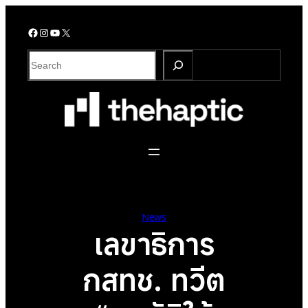
Skip
to
Facebook
Instagram
YouTube
X
content
S
e
a
r
c
h
News
เลขาธิการ
กสทช. ทวีต