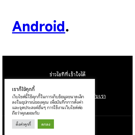
Android
.
ข่าวไอทีที่เข้าใจได้
Facebook
Instagram
YouTube
X
เราก็ใช้คุกกี้
หน้าแรก
ติดต่อเรา
ลิขสิทธิ์
เกี่ยวกับเรา
เว็บไซต์นี้ใช้คุกกี้ในการเก็บข้อมูลขนาดเล็ก
ลงในอุปกรณ์ของคุณ เพื่อบันทึกการตั้งค่า
นโยบายข้อมูลส่วนบุคคล
และจุดประสงค์อื่นๆ การใช้งานเว็บไซต์ต่อ
ถือว่าคุณยอมรับ
ตั้งค่าคุกกี้
ตกลง
ทำงานด้วย
WordPress