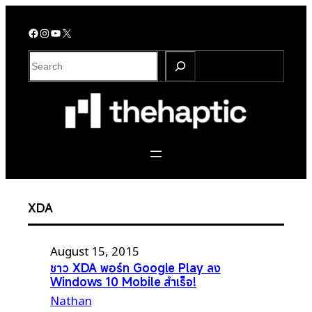
Skip
to
Facebook
Instagram
YouTube
X
content
S
e
a
r
c
h
XDA
August 15, 2015
ชาว XDA พอร์ท Google Play ลง
Windows 10 Mobile สำเร็จ!
Nathan