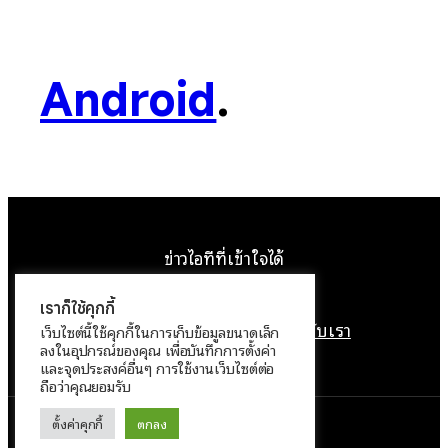
Android
.
ข่าวไอทีที่เข้าใจได้
Facebook
Instagram
YouTube
X
เราก็ใช้คุกกี้
หน้าแรก
ติดต่อเรา
ลิขสิทธิ์
เกี่ยวกับเรา
เว็บไซต์นี้ใช้คุกกี้ในการเก็บข้อมูลขนาดเล็ก
ลงในอุปกรณ์ของคุณ เพื่อบันทึกการตั้งค่า
นโยบายข้อมูลส่วนบุคคล
และจุดประสงค์อื่นๆ การใช้งานเว็บไซต์ต่อ
ถือว่าคุณยอมรับ
ตั้งค่าคุกกี้
ตกลง
ทำงานด้วย
WordPress