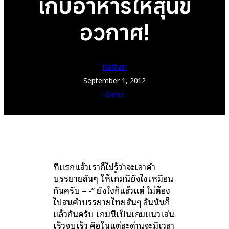
เก็บอาหารให้สุนัข
อวกาศ!
Nathan
September 1, 2012
Game
ทีแรกแล้วเราก็ไม่รู้ว่าจะเอาคำ
บรรยายสั้นๆ ให้เกมนี้ยังไงเหมือน
กันครับ – -” ยังไงก็แล้วแต่ ไม่ต้อง
ไปสนคำบรรยายไทยสั้นๆ อันนั้นก็
แล้วกันครับ เกมนี้เป็นเกมแนวเล่น
เร็วจบเร็ว คือในแต่ละด่านจะมีเวลา