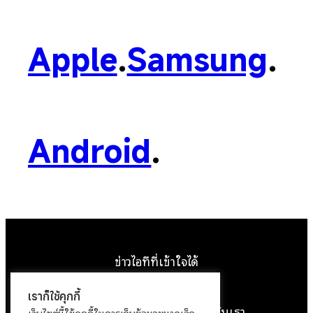
Apple
.
Samsung
.
Android
.
ข่าวไอทีที่เข้าใจได้
Facebook
Instagram
YouTube
X
เราก็ใช้คุกกี้
หน้าแรก
ติดต่อเรา
ลิขสิทธิ์
เกี่ยวกับเรา
เว็บไซต์นี้ใช้คุกกี้ในการเก็บข้อมูลขนาดเล็ก