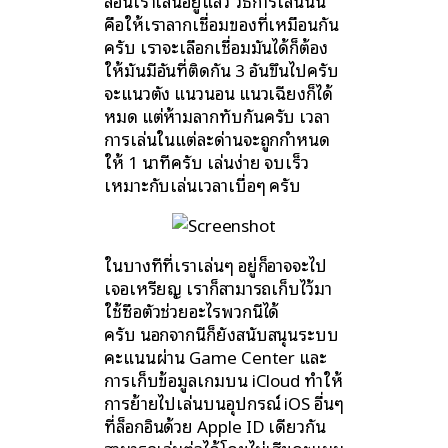
สอนเราเล่นอยู่แล้ว วิธีการเล่นนั้น
คือให้เราลากเชื่อมของที่เหมือนกัน
ครับ เราจะเลือกเชื่อมมันได้ก็ต้อง
ให้มันมีอันที่ติดกัน 3 อันขึ้นไปครับ
จะแนวตั้ง แนวนอน แนวเฉียงก็ได้
หมด แต่ห้ามลากทับกันครับ เวลา
การเล่นในแต่ละด่านจะถูกกำหนด
ให้ 1 นาทีครับ เล่นง่าย จบเร็ว
เหมาะกับเล่นเวลาเบื่อๆ ครับ
ในบางทีที่เราเล่นๆ อยู่ก็อาจจะไป
เจอเหรียญ เราก็สามารถเก็บไว้มา
ใช้ซื้อตัวช่วยอะไรพวกนี้ได้
ครับ นอกจากนี้ก็ยังสนับสนุนระบบ
คะแนนผ่าน Game Center และ
การเก็บข้อมูลเกมบน iCloud ทำให้
การย้ายไปเล่นบนอุปกรณ์ iOS อื่นๆ
ที่ล็อกอินด้วย Apple ID เดียวกัน