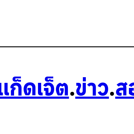
วแก็ดเจ็ต
.
ข่าว
.
ส