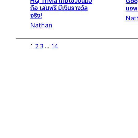
HQ Trivia เกมโชว์บนมือ
Goog
ถือ เล่นฟรี มีเงินรางวัล
แอพแ
จริง!
Nat
Nathan
1
2
3
…
14