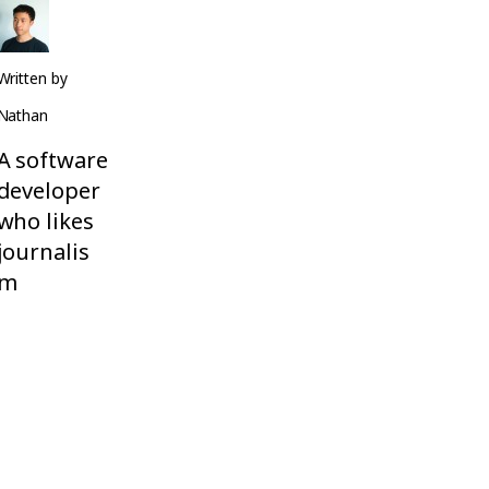
Written by
Nathan
A software
developer
who likes
journalis
m