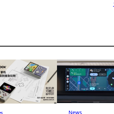
News
s