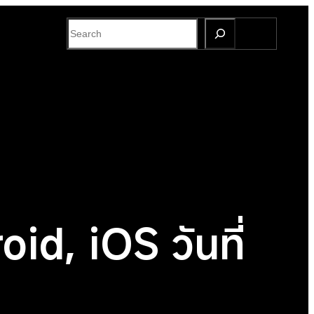
S
e
a
r
c
h
id, iOS วันที่