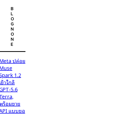
B
L
O
G
N
O
N
E
Meta ปล่อย
Muse
Spark 1.2
เข้าใกล้
GPT-5.6
Terra,
พร้อมขาย
API แบบขอ