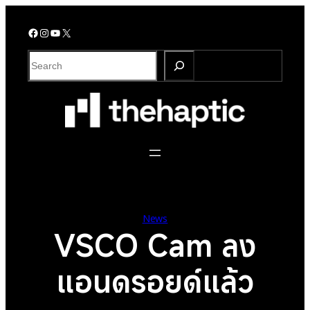
Skip
to
Facebook
Instagram
YouTube
X
content
S
e
a
r
c
h
News
VSCO Cam ลง
แอนดรอยด์แล้ว