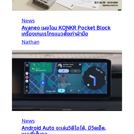
News
Ayaneo เผยโฉม KONKR Pocket Block
เครื่องเกมเรโทรแนวตั้งเท่าฝ่ามือ
Nathan
News
Android Auto จะเล่นวิดีโอได้, มีวิดเจ็ต,
แผนที่เต็มจอ