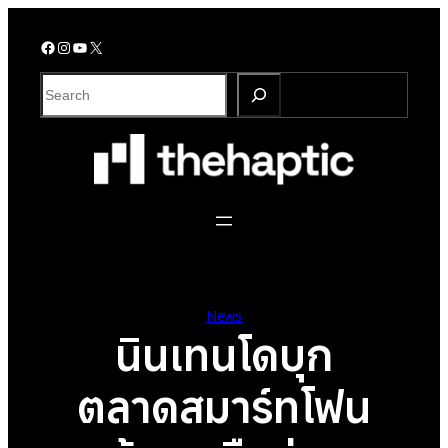
Skip
to
Facebook
Instagram
YouTube
X
content
S
e
a
r
c
h
News
นินเทนโดบุก
ตลาดสมาร์ทโฟน