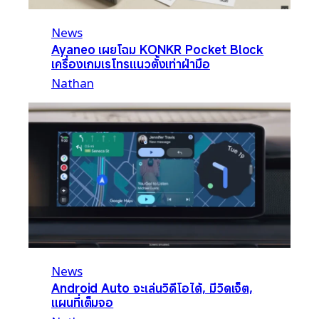
News
Ayaneo เผยโฉม KONKR Pocket Block
เครื่องเกมเรโทรแนวตั้งเท่าฝ่ามือ
Nathan
News
Android Auto จะเล่นวิดีโอได้, มีวิดเจ็ต,
แผนที่เต็มจอ