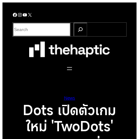
Skip
to
Facebook
Instagram
YouTube
X
content
S
e
a
r
c
h
News
Dots เปิดตัวเกม
ใหม่ 'TwoDots'