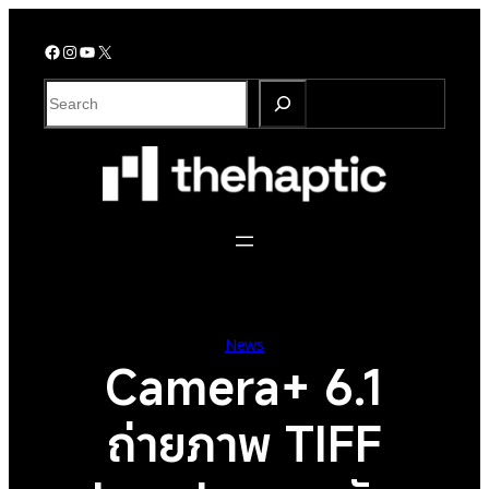
Skip
to
Facebook
Instagram
YouTube
X
content
S
e
a
r
c
h
News
Camera+ 6.1
ถ่ายภาพ TIFF