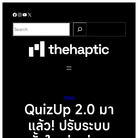
Skip
to
Facebook
Instagram
YouTube
X
content
S
e
a
r
c
h
News
QuizUp 2.0 มา
แล้ว! ปรับระบบ