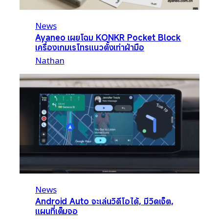
News
Ayaneo เผยโฉม KONKR Pocket Block
เครื่องเกมเรโทรแนวตั้งเท่าฝ่ามือ
Nathan
News
Android Auto จะเล่นวิดีโอได้, มีวิดเจ็ต,
แผนที่เต็มจอ