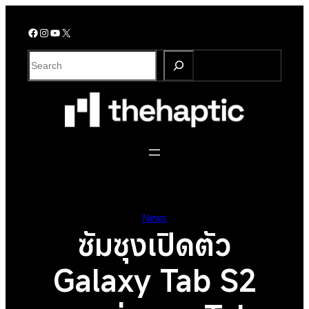
Skip
to
Facebook
Instagram
YouTube
X
content
S
e
a
r
c
h
News
ซัมซุงเปิดตัว
Galaxy Tab S2