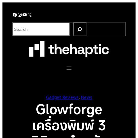
Skip
to
Facebook
Instagram
YouTube
X
content
S
e
a
r
c
h
Gadget Reviews
, 
News
Glowforge
เครื่องพิมพ์ 3