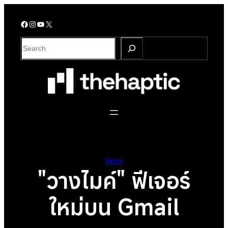
Skip
to
Facebook
Instagram
YouTube
X
content
S
e
a
r
c
h
News
"วางไมค์" ฟีเจอร์
ใหม่บน Gmail