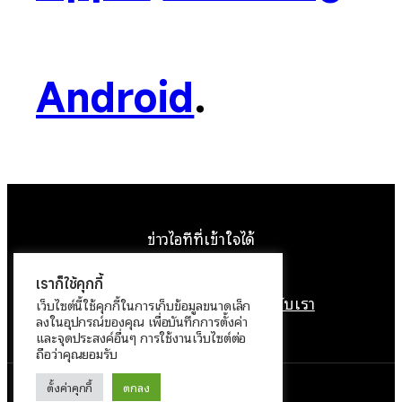
Android
.
ข่าวไอทีที่เข้าใจได้
Facebook
Instagram
YouTube
X
เราก็ใช้คุกกี้
หน้าแรก
ติดต่อเรา
ลิขสิทธิ์
เกี่ยวกับเรา
เว็บไซต์นี้ใช้คุกกี้ในการเก็บข้อมูลขนาดเล็ก
ลงในอุปกรณ์ของคุณ เพื่อบันทึกการตั้งค่า
นโยบายข้อมูลส่วนบุคคล
และจุดประสงค์อื่นๆ การใช้งานเว็บไซต์ต่อ
ถือว่าคุณยอมรับ
ตั้งค่าคุกกี้
ตกลง
ทำงานด้วย
WordPress